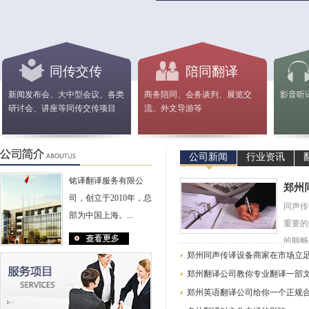
同传交传
陪同翻译
新闻发布会、大中型会议、各类
商务陪同、会务谈判、展览交
影音听
研讨会、讲座等同传交传项目
流、外文导游等
公司新闻
行业资讯
铭译翻译服务有限公
郑州
司，创立于2010年，总
同声传
部为中国上海。...
重要的
的顺畅
郑州同声传译设备商家在市场立
郑州翻译公司教你专业翻译一部
郑州英语翻译公司给你一个正规