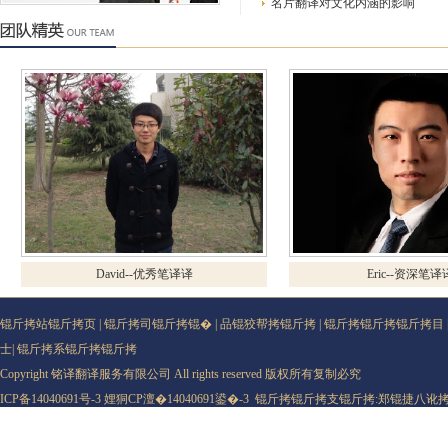
名片翻译对文化内涵的影响
David--优秀笔译译
Eric--资深笔译译
锟斤拷站锟斤拷页
|
锟斤拷司锟斤拷锟�
|
品锟狡帮拷锟斤拷
|
锟斤拷锟斤拷锟斤拷目
士
|
锟斤拷系锟斤拷锟斤拷
Copyright 铭译翻译服务有限公司 All rights reserved 版权所有复制必究
ICP备14040691号-3
娌狪CP澶�14040691鍙�-3
锟斤拷锟斤拷支锟斤拷:
郑锟捷八讹